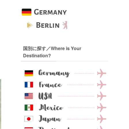
国別に探す／Where is Your
Destination?