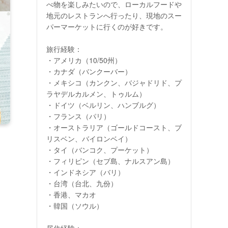
べ物を楽しみたいので、ローカルフードや
地元のレストランへ行ったり、現地のスー
パーマーケットに行くのが好きです。
旅行経験：
・アメリカ（10/50州）
・カナダ（バンクーバー）
・メキシコ（カンクン、バジャドリド、プ
ラヤデルカルメン、トゥルム）
・ドイツ（ベルリン、ハンブルグ）
・フランス（パリ）
・オーストラリア（ゴールドコースト、ブ
リスベン、バイロンベイ）
・タイ（バンコク、プーケット）
・フィリピン（セブ島、ナルスアン島）
・インドネシア（バリ）
ス
・台湾（台北、九份）
・香港、マカオ
・韓国（ソウル）
居住経験：