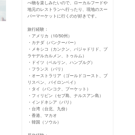
べ物を楽しみたいので、ローカルフードや
地元のレストランへ行ったり、現地のスー
パーマーケットに行くのが好きです。
旅行経験：
・アメリカ（10/50州）
・カナダ（バンクーバー）
・メキシコ（カンクン、バジャドリド、プ
ラヤデルカルメン、トゥルム）
・ドイツ（ベルリン、ハンブルグ）
・フランス（パリ）
・オーストラリア（ゴールドコースト、ブ
リスベン、バイロンベイ）
・タイ（バンコク、プーケット）
・フィリピン（セブ島、ナルスアン島）
・インドネシア（バリ）
・台湾（台北、九份）
・香港、マカオ
・韓国（ソウル）
居住経験：