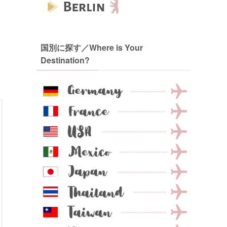
国別に探す／Where is Your
Destination?
。