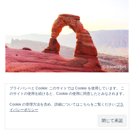
プライバシーと Cookie: このサイトでは Cookie を使用しています。 こ
このエリアも手すりなどはもちろんなく、すべっ
のサイトの使用を続けると、Cookie の使用に同意したとみなされます。
たり転んだりしてもおかしくない状態。正直、足
Cookie の管理方法を含め、詳細についてはこちらをご覧ください:
プラ
がすくんでしまい…滑り落ちたりするのが怖く
イバシーポリシー
て、アーチの真下までは行きませんでした。