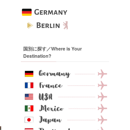
国別に探す／Where is Your
Destination?