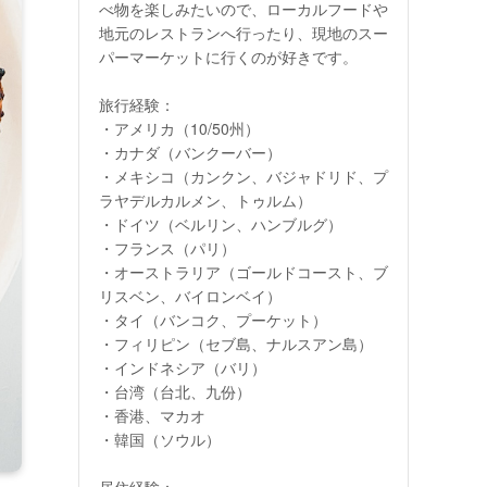
べ物を楽しみたいので、ローカルフードや
地元のレストランへ行ったり、現地のスー
パーマーケットに行くのが好きです。
旅行経験：
・アメリカ（10/50州）
・カナダ（バンクーバー）
・メキシコ（カンクン、バジャドリド、プ
ラヤデルカルメン、トゥルム）
・ドイツ（ベルリン、ハンブルグ）
・フランス（パリ）
・オーストラリア（ゴールドコースト、ブ
リスベン、バイロンベイ）
・タイ（バンコク、プーケット）
・フィリピン（セブ島、ナルスアン島）
・インドネシア（バリ）
・台湾（台北、九份）
・香港、マカオ
・韓国（ソウル）
居住経験：