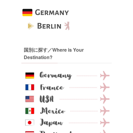
国別に探す／Where is Your
Destination?