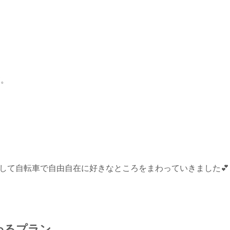
寝。
をして自転車で自由自在に好きなところをまわっていきました💕
わるプラン