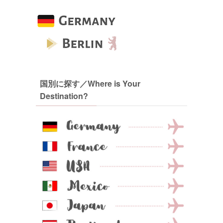
国別に探す／Where is Your
Destination?