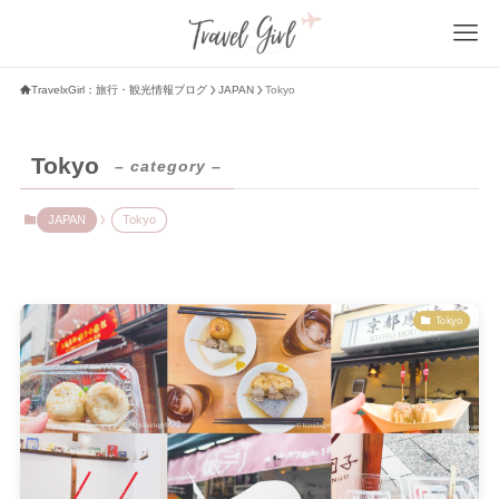
TravelxGirl：旅行・観光情報ブログ
JAPAN
Tokyo
Tokyo
– category –
JAPAN
Tokyo
Tokyo