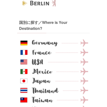
国別に探す／Where is Your
Destination?