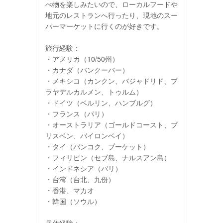
べ物を楽しみたいので、ローカルフードや
地元のレストランへ行ったり、現地のスー
パーマーケットに行くのが好きです。
旅行経験：
・アメリカ（10/50州）
・カナダ（バンクーバー）
・メキシコ（カンクン、バジャドリド、プ
ラヤデルカルメン、トゥルム）
・ドイツ（ベルリン、ハンブルグ）
・フランス（パリ）
・オーストラリア（ゴールドコースト、ブ
リスベン、バイロンベイ）
・タイ（バンコク、プーケット）
・フィリピン（セブ島、ナルスアン島）
・インドネシア（バリ）
・台湾（台北、九份）
・香港、マカオ
・韓国（ソウル）
居住経験：