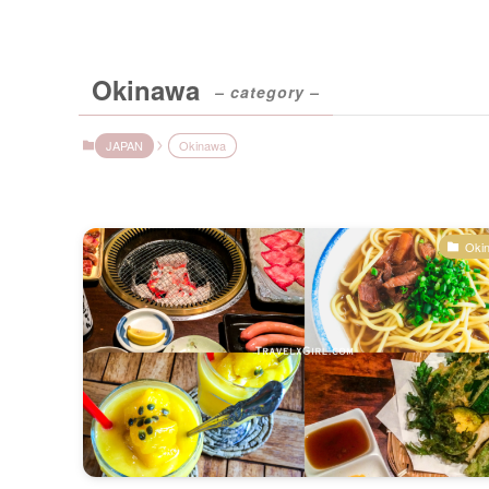
Okinawa
– category –
JAPAN
Okinawa
Oki